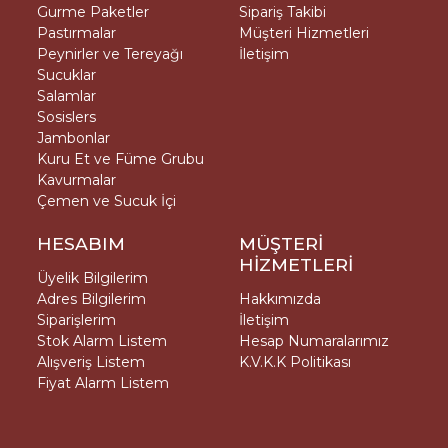
Gurme Paketler
Sipariş Takibi
Pastırmalar
Müşteri Hizmetleri
Peynirler ve Tereyağı
İletişim
Sucuklar
Salamlar
Sosislers
Jambonlar
Kuru Et ve Füme Grubu
Kavurmalar
Çemen ve Sucuk İçi
HESABIM
MÜŞTERİ
HİZMETLERİ
Üyelik Bilgilerim
Adres Bilgilerim
Hakkımızda
Siparişlerim
İletişim
Stok Alarm Listem
Hesap Numaralarımız
Alışveriş Listem
K.V.K.K Politikası
Fiyat Alarm Listem