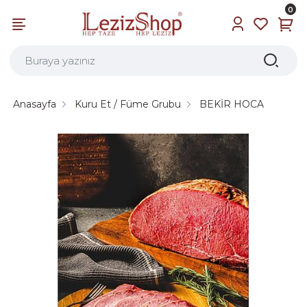
0
Anasayfa
Kuru Et / Füme Grubu
BEKİR HOCA