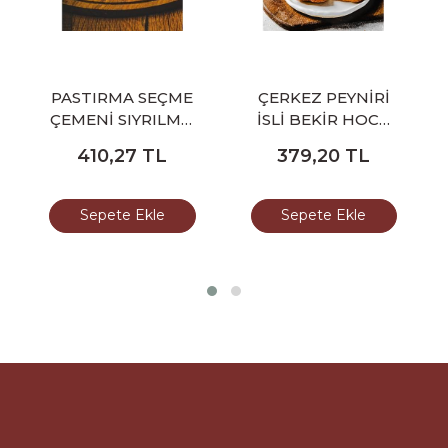
PASTIRMA SEÇME
ÇERKEZ PEYNİRİ
ÇEMENİ SIYRILMIŞ
İSLİ BEKİR HOCA
DİLİMLİ BEKİR
450-500 GR
410,27
TL
379,20
TL
HOCA 100 GR
Sepete Ekle
Sepete Ekle