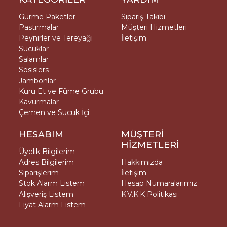
Gurme Paketler
Sipariş Takibi
Pastırmalar
Müşteri Hizmetleri
Peynirler ve Tereyağı
İletişim
Sucuklar
Salamlar
Sosislers
Jambonlar
Kuru Et ve Füme Grubu
Kavurmalar
Çemen ve Sucuk İçi
HESABIM
MÜŞTERİ
HİZMETLERİ
Üyelik Bilgilerim
Adres Bilgilerim
Hakkımızda
Siparişlerim
İletişim
Stok Alarm Listem
Hesap Numaralarımız
Alışveriş Listem
K.V.K.K Politikası
Fiyat Alarm Listem