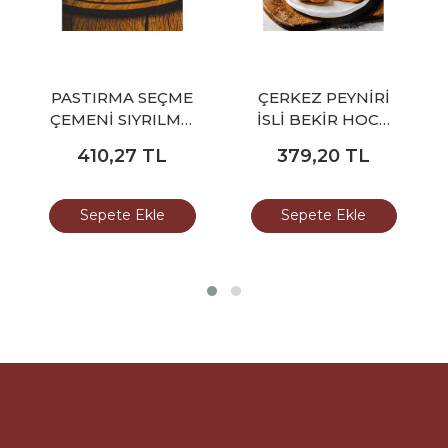
PASTIRMA SEÇME
ÇERKEZ PEYNİRİ
ÇEMENİ SIYRILMIŞ
İSLİ BEKİR HOCA
DİLİMLİ BEKİR
450-500 GR
410,27
TL
379,20
TL
HOCA 100 GR
Sepete Ekle
Sepete Ekle