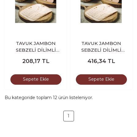
TAVUK JAMBON
TAVUK JAMBON
SEBZELİ DİLİMLİ
SEBZELİ DİLİMLİ
BEKİR HOCA 250 GR
BEKİR HOCA 500 GR
208,17
TL
416,34
TL
Sepete Ekle
Sepete Ekle
Bu kategoride toplam
12
ürün listeleniyor.
1