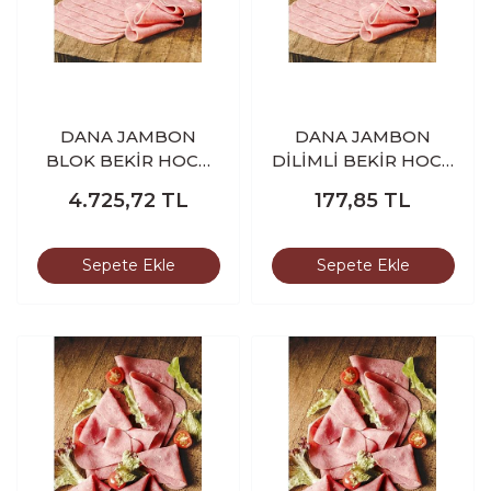
DANA JAMBON
DANA JAMBON
BLOK BEKİR HOCA
DİLİMLİ BEKİR HOCA
3.300-3.400 GR
100 GR
4.725,72
TL
177,85
TL
Sepete Ekle
Sepete Ekle