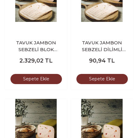
TAVUK JAMBON
TAVUK JAMBON
SEBZELİ BLOK
SEBZELİ DİLİMLİ
BEKİR HOCA 3.300-
BEKİR HOCA 100 GR
2.329,02
TL
90,94
TL
3.400 GR
Sepete Ekle
Sepete Ekle